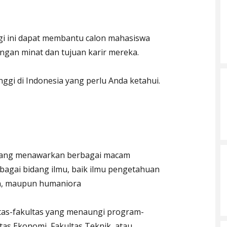
gi ini dapat membantu calon mahasiswa
engan minat dan tujuan karir mereka.
nggi di Indonesia yang perlu Anda ketahui.
i yang menawarkan berbagai macam
bagai bidang ilmu, baik ilmu pengetahuan
tan, maupun humaniora
ultas-fakultas yang menaungi program-
ltas Ekonomi, Fakultas Teknik, atau