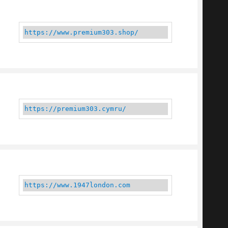
https://www.premium303.shop/
https://premium303.cymru/
https://www.1947london.com