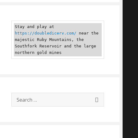
Stay and play at 
https://doubledicerv.com/
 near the 
majestic Ruby Mountains, the 
Southfork Reservoir and the large 
northern gold mines
SEARCH
Search
for: