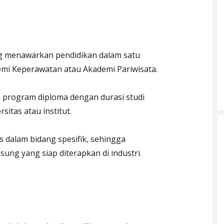
ng menawarkan pendidikan dalam satu
emi Keperawatan atau Akademi Pariwisata.
 program diploma dengan durasi studi
sitas atau institut.
 dalam bidang spesifik, sehingga
sung yang siap diterapkan di industri.