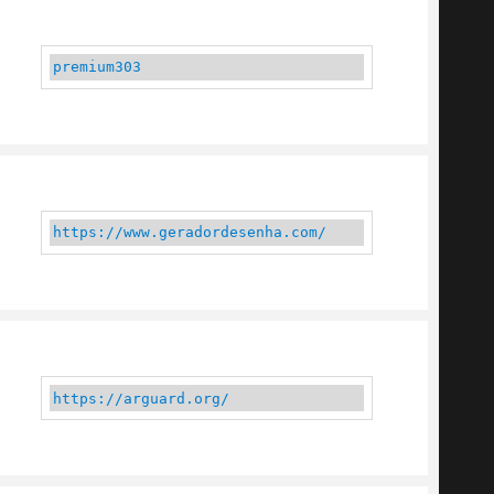
premium303
https://www.geradordesenha.com/
https://arguard.org/