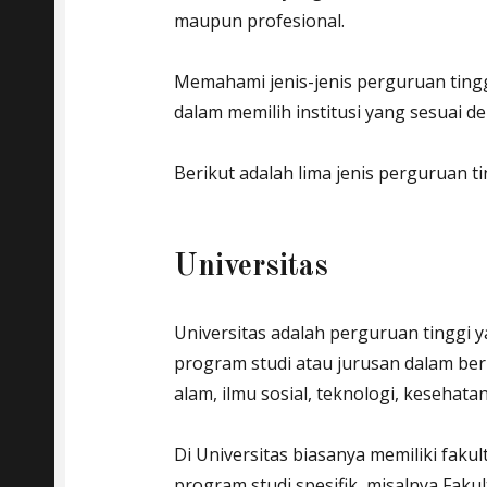
maupun profesional.
Memahami jenis-jenis perguruan ting
dalam memilih institusi yang sesuai d
Berikut adalah lima jenis perguruan ti
Universitas
Universitas adalah perguruan tingg
program studi atau jurusan dalam ber
alam, ilmu sosial, teknologi, keseha
Di Universitas biasanya memiliki fak
program studi spesifik, misalnya Faku