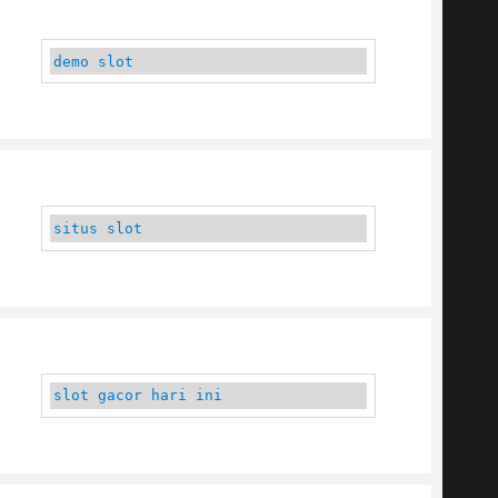
demo slot
situs slot
slot gacor hari ini