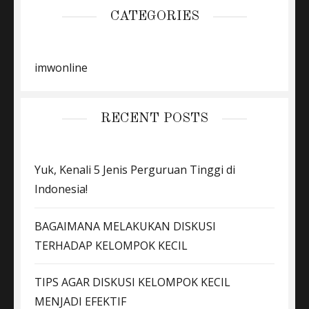
CATEGORIES
imwonline
RECENT POSTS
Yuk, Kenali 5 Jenis Perguruan Tinggi di
Indonesia!
BAGAIMANA MELAKUKAN DISKUSI
TERHADAP KELOMPOK KECIL
TIPS AGAR DISKUSI KELOMPOK KECIL
MENJADI EFEKTIF