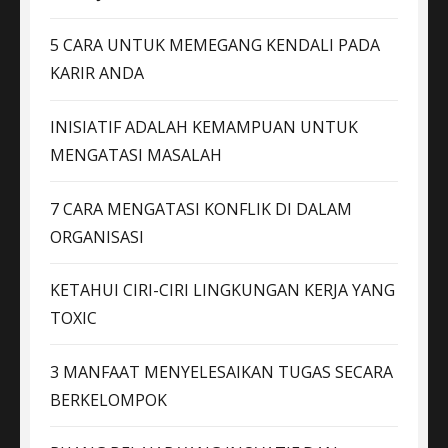
5 CARA UNTUK MEMEGANG KENDALI PADA
KARIR ANDA
INISIATIF ADALAH KEMAMPUAN UNTUK
MENGATASI MASALAH
7 CARA MENGATASI KONFLIK DI DALAM
ORGANISASI
KETAHUI CIRI-CIRI LINGKUNGAN KERJA YANG
TOXIC
3 MANFAAT MENYELESAIKAN TUGAS SECARA
BERKELOMPOK