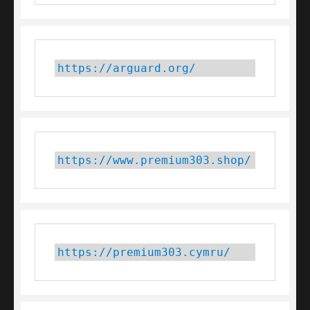
https://arguard.org/
https://www.premium303.shop/
https://premium303.cymru/