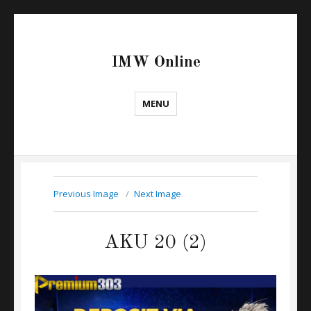
IMW Online
MENU
Previous Image
Next Image
AKU 20 (2)