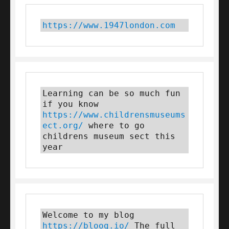
https://www.1947london.com
Learning can be so much fun 
if you know 
https://www.childrensmuseums
ect.org/
 where to go 
childrens museum sect this 
year
Welcome to my blog 
https://bloog.io/
 The full 