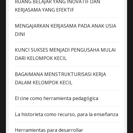
RUANG BELAJAR YANG INOVATIF DAN
KERJASAMA YANG EFEKTIF
MENGAJARKAN KERJASAMA PADA ANAK USIA
DINI
KUNCI SUKSES MENJADI PENGUSAHA MULAI
DARI KELOMPOK KECIL
BAGAIMANA MENSTRUKTURISASI KERJA
DALAM KELOMPOK KECIL
El cine como herramienta pedagógica
La historieta como recurso, para la enseñanza
Herramientas para desarrollar