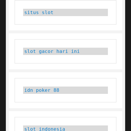
situs slot
slot gacor hari ini
idn poker 88
slot indonesia