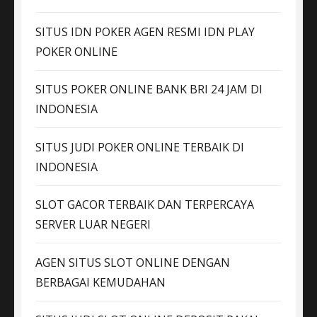
SITUS IDN POKER AGEN RESMI IDN PLAY
POKER ONLINE
SITUS POKER ONLINE BANK BRI 24 JAM DI
INDONESIA
SITUS JUDI POKER ONLINE TERBAIK DI
INDONESIA
SLOT GACOR TERBAIK DAN TERPERCAYA
SERVER LUAR NEGERI
AGEN SITUS SLOT ONLINE DENGAN
BERBAGAI KEMUDAHAN