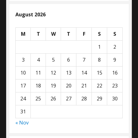
August 2026
M
T
W
T
F
S
S
1
2
3
4
5
6
7
8
9
10
11
12
13
14
15
16
17
18
19
20
21
22
23
24
25
26
27
28
29
30
31
« Nov