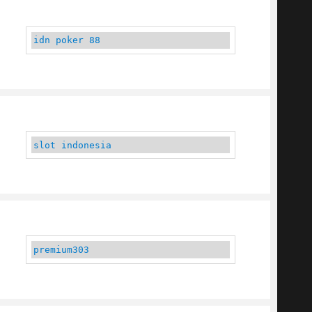
idn poker 88
slot indonesia
premium303