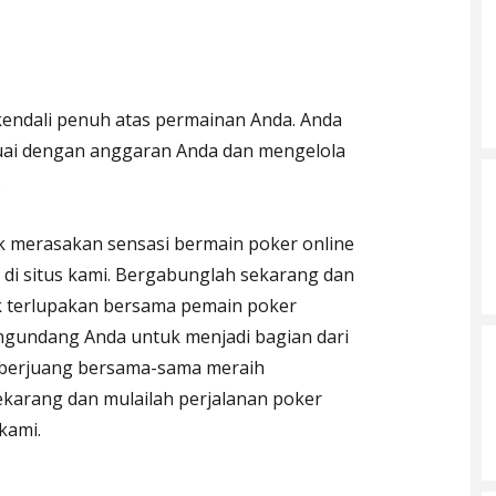
endali penuh atas permainan Anda. Anda
uai dengan anggaran Anda dan mengelola
.
k merasakan sensasi bermain poker online
i situs kami. Bergabunglah sekarang dan
k terlupakan bersama pemain poker
engundang Anda untuk menjadi bagian dari
n berjuang bersama-sama meraih
karang dan mulailah perjalanan poker
kami.