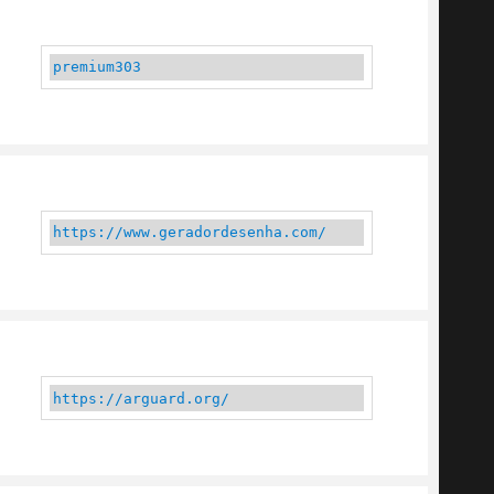
premium303
https://www.geradordesenha.com/
https://arguard.org/