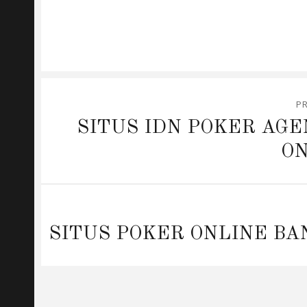
Post
P
navigation
Previous
SITUS IDN POKER AGE
post:
ON
Next
SITUS POKER ONLINE BAN
post: