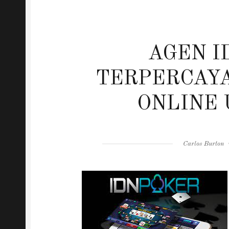
AGEN I
TERPERCAYA
ONLINE 
Author
Carlos Burton