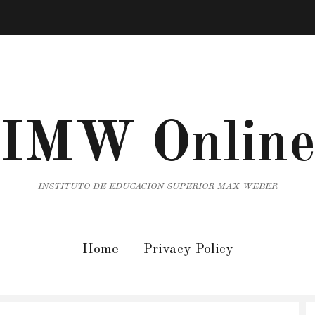
IMW Onlin
INSTITUTO DE EDUCACION SUPERIOR MAX WEBER
Home
Privacy Policy