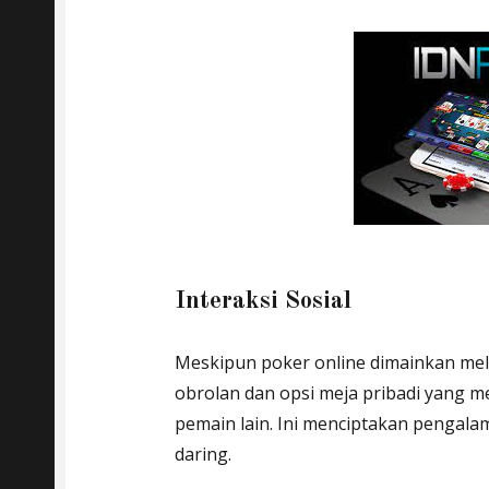
Interaksi Sosial
Meskipun poker online dimainkan melal
obrolan dan opsi meja pribadi yang 
pemain lain. Ini menciptakan pengala
daring.