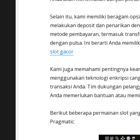
Selain itu, kami memiliki beragam op
melakukan deposit dan penarikan d
metode pembayaran, termasuk transfe
dengan pulsa. Ini berarti Anda memilik
slot gacor
Kami juga memahami pentingnya keama
menggunakan teknologi enkripsi cang
transaksi Anda. Tim dukungan pelang
Anda memerlukan bantuan atau memili
Berikut beberapa permainan slot yan
Pragmatic: