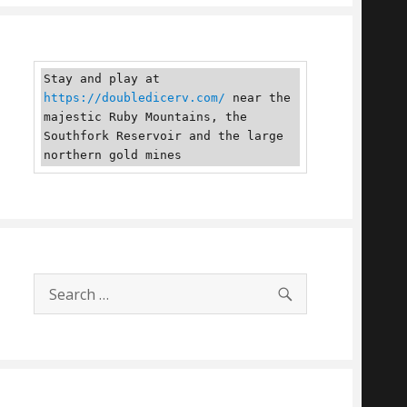
Stay and play at 
https://doubledicerv.com/
 near the 
majestic Ruby Mountains, the 
Southfork Reservoir and the large 
northern gold mines
SEARCH
Search
for: