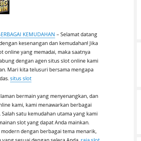
 BERBAGAI KEMUDAHAN
– Selamat datang
h dengan kesenangan dan kemudahan! Jika
t online yang memadai, maka saatnya
ung dengan agen situs slot online kami
. Mari kita telusuri bersama mengapa
rdas.
situs slot
alaman bermain yang menyenangkan, dan
 online kami, kami menawarkan berbagai
 Salah satu kemudahan utama yang kami
mainan slot yang dapat Anda mainkan.
deo modern dengan berbagai tema menarik,
 yang sesuai dengan selera Anda.
raja slot