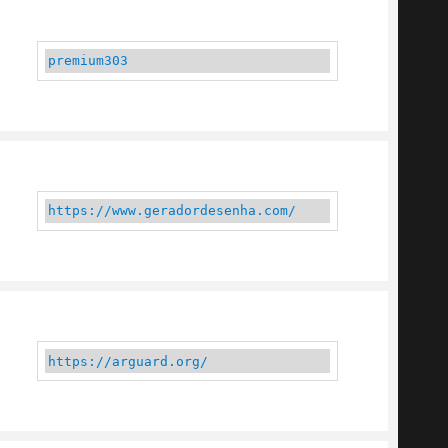
premium303
https://www.geradordesenha.com/
https://arguard.org/