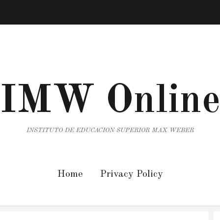
IMW Onlin
INSTITUTO DE EDUCACION SUPERIOR MAX WEBER
Home
Privacy Policy