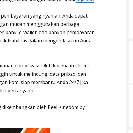
si pembayaran yang nyaman. Anda dapat
engan mudah menggunakan berbagai
r bank, e-wallet, dan bahkan pembayaran
i fleksibilitas dalam mengelola akun Anda.
nan dan privasi. Oleh karena itu, kami
gih untuk melindungi data pribadi dan
gan kami siap membantu Anda 24/7 jika
ki pertanyaan.
g dikembangkan oleh Reel Kingdom by