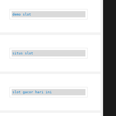
demo slot
situs slot
slot gacor hari ini