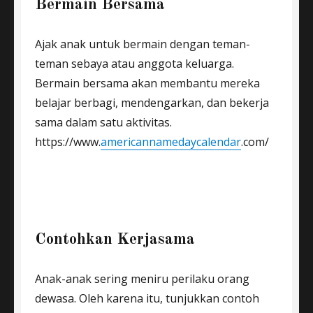
Bermain Bersama
Ajak anak untuk bermain dengan teman-
teman sebaya atau anggota keluarga.
Bermain bersama akan membantu mereka
belajar berbagi, mendengarkan, dan bekerja
sama dalam satu aktivitas.
https://www.
americannamedaycalendar
.com/
Contohkan Kerjasama
Anak-anak sering meniru perilaku orang
dewasa. Oleh karena itu, tunjukkan contoh