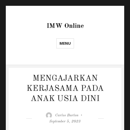
IMW Online
MENU
MENGAJARKAN
KERJASAMA PADA
ANAK USIA DINI
Author
Posted
Carlos Burton
on
September 5, 2023