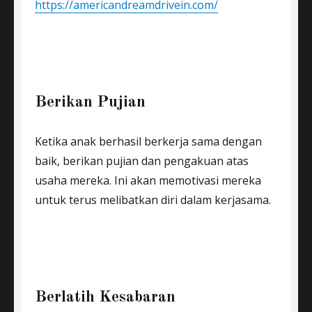
https://americandreamdrivein.com/
Berikan Pujian
Ketika anak berhasil berkerja sama dengan
baik, berikan pujian dan pengakuan atas
usaha mereka. Ini akan memotivasi mereka
untuk terus melibatkan diri dalam kerjasama.
Berlatih Kesabaran