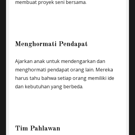
membuat proyek seni bersama.
Menghormati Pendapat
Ajarkan anak untuk mendengarkan dan
menghormati pendapat orang lain. Mereka
harus tahu bahwa setiap orang memiliki ide
dan kebutuhan yang berbeda.
Tim Pahlawan