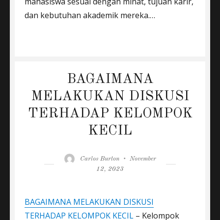
mahasiswa sesuai dengan minat, tujuan karir,
dan kebutuhan akademik mereka.
…
BAGAIMANA
MELAKUKAN DISKUSI
TERHADAP KELOMPOK
KECIL
Author
Posted
Carlos Burton
November
on
12, 2023
BAGAIMANA MELAKUKAN DISKUSI
TERHADAP KELOMPOK KECIL
– Kelompok