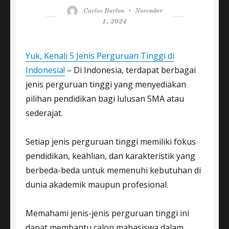
Author
Posted
Carlos Burton
November
on
1, 2024
Yuk, Kenali 5 Jenis Perguruan Tinggi di
Indonesia!
– Di Indonesia, terdapat berbagai
jenis perguruan tinggi yang menyediakan
pilihan pendidikan bagi lulusan SMA atau
sederajat.
Setiap jenis perguruan tinggi memiliki fokus
pendidikan, keahlian, dan karakteristik yang
berbeda-beda untuk memenuhi kebutuhan di
dunia akademik maupun profesional.
Memahami jenis-jenis perguruan tinggi ini
dapat membantu calon mahasiswa dalam