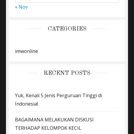
« Nov
CATEGORIES
imwonline
RECENT POSTS
Yuk, Kenali 5 Jenis Perguruan Tinggi di
Indonesia!
BAGAIMANA MELAKUKAN DISKUSI
TERHADAP KELOMPOK KECIL