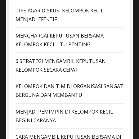
TIPS AGAR DISKUSI KELOMPOK KECIL
MENJADI EFEKTIF
MENGHARGAI KEPUTUSAN BERSAMA
KELOMPOK KECIL ITU PENTING
6 STRATEGI MENGAMBIL KEPUTUSAN
KELOMPOK SECARA CEPAT
KELOMPOK DAN TIM DI ORGANISASI SANGAT
BERGUNA DAN MEMBANTU
MENJADI PEMIMPIN DI KELOMPOK KECIL
BEGINI CARANYA
CARA MENGAMBIL KEPUTUSAN BERSAMA DI