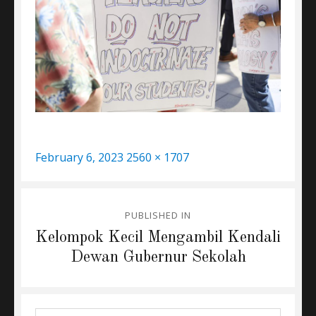
Posted
Full
February 6, 2023
2560 × 1707
on
size
Post
PUBLISHED IN
navigation
Kelompok Kecil Mengambil Kendali
Dewan Gubernur Sekolah