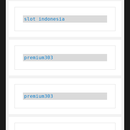
slot indonesia
premium303
premium303