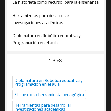
La historieta como recurso, para la enseñanza
Herramientas para desarrollar
investigaciones académicas
Diplomatura en Robótica educativa y
Programación en el aula
TAGS
Diplomatura en Robótica educativa y
Programación en el aula
El cine como herramienta pedagógica
Herramientas para desarrollar
investigaciones académicas