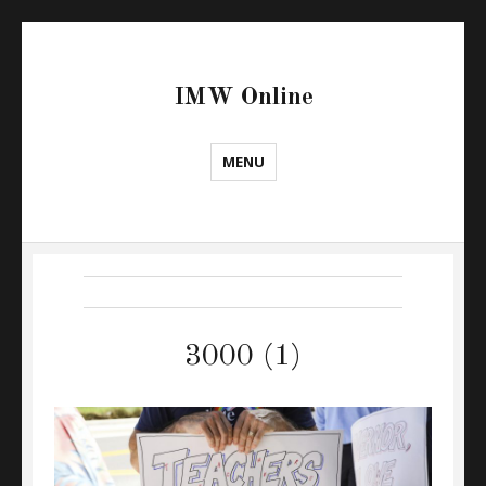
IMW Online
MENU
3000 (1)