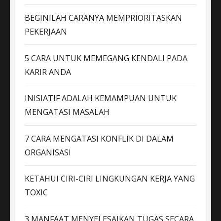
BEGINILAH CARANYA MEMPRIORITASKAN
PEKERJAAN
5 CARA UNTUK MEMEGANG KENDALI PADA
KARIR ANDA
INISIATIF ADALAH KEMAMPUAN UNTUK
MENGATASI MASALAH
7 CARA MENGATASI KONFLIK DI DALAM
ORGANISASI
KETAHUI CIRI-CIRI LINGKUNGAN KERJA YANG
TOXIC
3 MANFAAT MENYELESAIKAN TUGAS SECARA