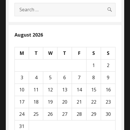
SEARC
Search
for:
August 2026
M
T
W
T
F
S
S
1
2
3
4
5
6
7
8
9
10
11
12
13
14
15
16
17
18
19
20
21
22
23
24
25
26
27
28
29
30
31