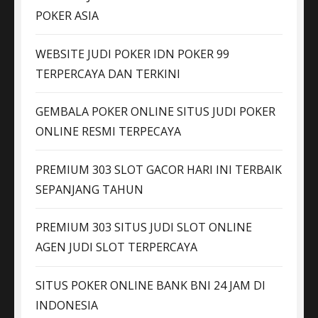
POKER ASIA
WEBSITE JUDI POKER IDN POKER 99
TERPERCAYA DAN TERKINI
GEMBALA POKER ONLINE SITUS JUDI POKER
ONLINE RESMI TERPECAYA
PREMIUM 303 SLOT GACOR HARI INI TERBAIK
SEPANJANG TAHUN
PREMIUM 303 SITUS JUDI SLOT ONLINE
AGEN JUDI SLOT TERPERCAYA
SITUS POKER ONLINE BANK BNI 24 JAM DI
INDONESIA